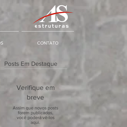
OS
CONTATO
Posts Em Destaque
Verifique em
breve
Assim que novos posts
forem publicados,
você poderá vê-los
aqui.