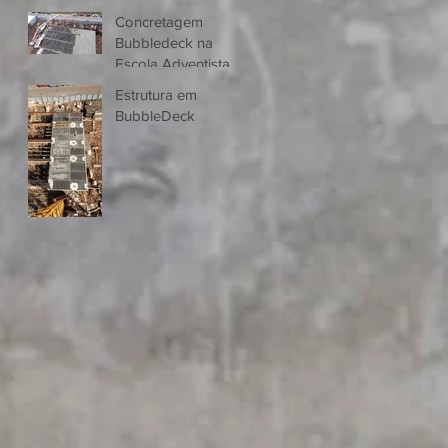
Concretagem
Bubbledeck na
Escola Adventista
de Pinhais
Estrutura em
BubbleDeck