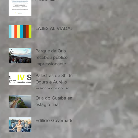
Paranaense De
Engenharia
LAJES ALIVIADAS
Parque da Orla
recebeu público
impressionante
29/06/2018
Palestras de Shido
Ogura e Aurélio
Franceschi no IV
SELAP - Seminário
Orla do Guaíba em
Latino-Americano
estagio final
de Protensão
Edifício Governador